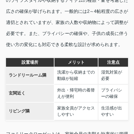
のライフスタイルや収納するアイテムの種類・量を考慮した
広さの確保が挙げられます。一般的には2～4帖程度の広さが
適切とされていますが、家族の人数や収納物によって調整が
必要です。また、プライバシーの確保や、子供の成長に伴う
使い方の変化にも対応できる柔軟な設計が求められます。
設置場所
メリット
注意点
洗濯から収納までの
湿気対策が
ランドリールーム隣
動線が短縮
必要
外出・帰宅時の着替
プライバシ
玄関近く
えが便利
ーの確保
家族全員がアクセス
生活感が出
リビング隣
しやすい
やすい
ファミリークローゼットは、家族全員の衣類を効率的に管理