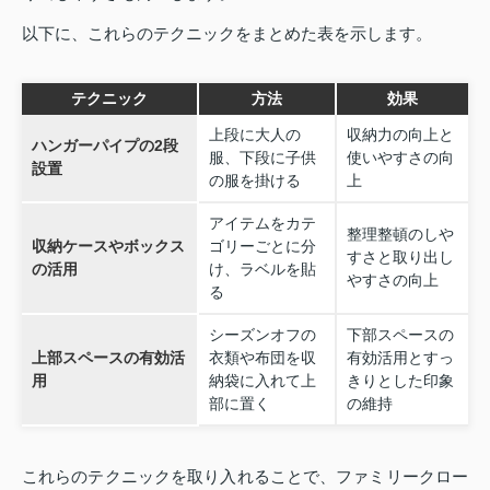
以下に、これらのテクニックをまとめた表を示します。
テクニック
方法
効果
上段に大人の
収納力の向上と
ハンガーパイプの2段
服、下段に子供
使いやすさの向
設置
の服を掛ける
上
アイテムをカテ
整理整頓のしや
収納ケースやボックス
ゴリーごとに分
すさと取り出し
の活用
け、ラベルを貼
やすさの向上
る
シーズンオフの
下部スペースの
上部スペースの有効活
衣類や布団を収
有効活用とすっ
用
納袋に入れて上
きりとした印象
部に置く
の維持
これらのテクニックを取り入れることで、ファミリークロー