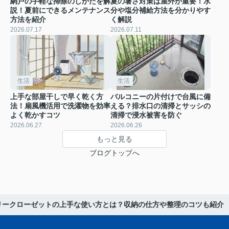
網戸の手軽な掃除のしかたを解
夏の暑さ対策は屋外が重要！水
説！夏前にできるメンテナンス
分や塩分補給方法を分かりやす
方法を紹介
く解説
2026.07.17
2026.07.11
生活
生活
上手な部屋干しで早く乾く方
バルコニーの片付けで台風に備
法！扇風機活用で洗濯物を効率
える？排水口の清掃とサッシの
よく乾かすコツ
清掃で浸水被害を防ぐ
2026.06.27
2026.06.26
もっと見る
ブログトップへ
リークローゼットの上手な使い方とは？収納の仕方や整理のコツも紹介