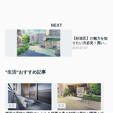
NEXT
【杉並区】の魅力を知
りたい方必見！買い物
や交通の利便性と子育
2025.07.07
て支援情報も紹介
”生活”おすすめ記事
生活
生活