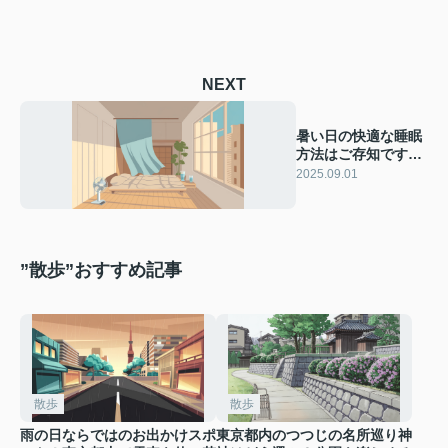
NEXT
暑い日の快適な睡眠
方法はご存知です
か？快眠グッズや冷
2025.09.01
房の使い方も紹介
”散歩”おすすめ記事
散歩
散歩
雨の日ならではのお出かけスポ
東京都内のつつじの名所巡り神