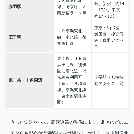
ＪＲ京浜東北
分、新宿：約14
赤羽駅
線、埼京線、湘
～15分、東京：
南新宿ライン等
約17～19分
東京：約17分、
ＪＲ京浜東北
飯田橋・後楽園
王子駅
線、南北線、都
等：直通アクセ
電荒川線
ス
東十条：ＪＲ京
浜東北線、徒歩
圏に南北線・埼
京線も利用可
主要駅へも短時
東十条・十条周辺
十条：ＪＲ埼京
間アクセス可能
線、京浜東北線
（東十条駅徒歩
圏）
こうした鉄道やバス、高速道路の整備により、北区はどのエ
リアからも都心や近隣都市への移動がしやすく、交通利便性