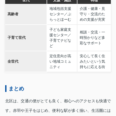
地域包括支援
介護・健康・見
高齢者
センター／ぷ
守り・交流のた
らっとほーむ
めの支援が充実
子ども家庭支
相談・交流・一
援センター／
子育て世代
時預かりなど多
子育てナビな
彩なサポート
ど
定住意向が高
安心して長く住
全世代
い地域コミュ
みたいという気
ニティ
持ちに応える街
まとめ
北区は、交通の便がとても良く、都心へのアクセスも快適で
す。赤羽や王子をはじめ、便利な駅が多く揃い、生活圏には