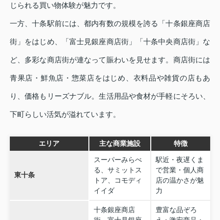
じられる買い物体験が魅力です。
一方、十条駅前には、都内有数の規模を誇る「十条銀座商店
街」をはじめ、「富士見銀座商店街」「十条中央商店街」な
ど、多彩な商店街が連なって賑わいを見せます。商店街には
青果店・鮮魚店・惣菜店をはじめ、衣料品や雑貨の店もあ
り、価格もリーズナブル。生活用品や食材が手軽にそろい、
下町らしい活気が溢れています。
エリア
主な商業施設
特徴
スーパーみらべ
駅近・夜遅くま
る、サミットス
で営業・個人商
東十条
トア、コモディ
店の温かさが魅
イイダ
力
十条銀座商店
豊富な品ぞろ