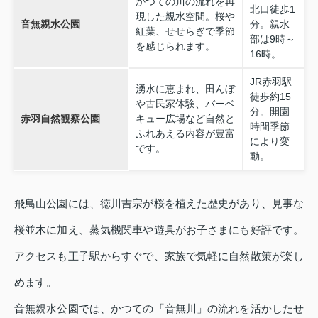
かつての川の流れを再
北口徒歩1
現した親水空間。桜や
音無親水公園
分。親水
紅葉、せせらぎで季節
部は9時～
を感じられます。
16時。
JR赤羽駅
湧水に恵まれ、田んぼ
徒歩約15
や古民家体験、バーベ
分。開園
赤羽自然観察公園
キュー広場など自然と
時間季節
ふれあえる内容が豊富
により変
です。
動。
飛鳥山公園には、徳川吉宗が桜を植えた歴史があり、見事な
桜並木に加え、蒸気機関車や遊具がお子さまにも好評です。
アクセスも王子駅からすぐで、家族で気軽に自然散策が楽し
めます。
音無親水公園では、かつての「音無川」の流れを活かしたせ