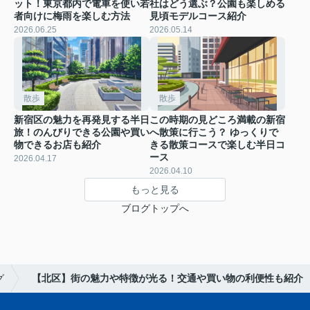
ット！東京都内で電車を使い若
社はどう選ぶ？公園も楽しめる
者向けに梅雨を楽しむ方法
見頃モデルコース紹介
2026.06.25
2026.05.14
散歩
散歩
新宿区の魅力を再発見する半日
この時期の見どころ満載の新宿
旅！のんびりできる公園や買い
へ散策に行こう？ ゆっくりで
物できるお店も紹介
きる散策コースで楽しむ半日コ
ース
2026.04.17
2026.04.10
もっと見る
ブログトップへ
グ
【北区】街の魅力や特徴が光る！交通や買い物の利便性も紹介