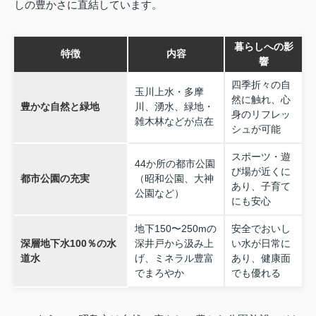
しの豊かさに直結しています。
暮らしへの影
特徴
内容
響
四季折々の自
玉川上水・多摩
然に触れ、心
豊かな自然と緑地
川、湧水、緑地・
身のリフレッ
雑木林などが点在
シュが可能
スポーツ・遊
44か所の都市公園
び場が近くに
都市公園の充実
（昭和公園、大神
あり、子育て
公園など）
にも安心
地下150〜250mの
安全でおいし
深層地下水100％の水
深井戸から汲み上
い水が日常に
道水
げ、ミネラル豊富
あり、健康面
でまろやか
でも優れる