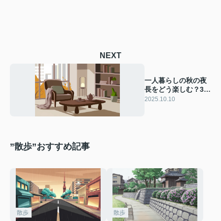
NEXT
一人暮らしの秋の夜
長をどう楽しむ？30
代40代がひとりでの
2025.10.10
んびり過ごす方法
”散歩”おすすめ記事
散歩
散歩