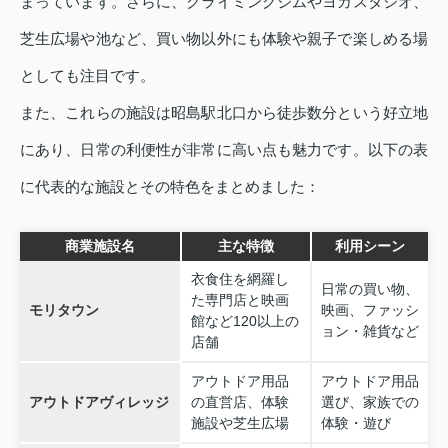
まっています。さらに、クライミングジムやヨガスタジオ、
芝生広場や池など、買い物以外にも体験や親子で楽しめる場
としても注目です。
また、これらの施設は昭島駅北口から徒歩数分という好立地
にあり、日常の利便性が非常に高い点も魅力です。以下の表
に代表的な施設とその特色をまとめました：
商業施設名
主な特徴
利用シーン
衣食住を網羅し
日常の買い物、
た専門店と映画
モリタウン
映画、ファッシ
館など120以上の
ョン・雑貨など
店舗
アウトドア用品
アウトドア用品
アウトドアヴィレッジ
の直営店、体験
選び、家族での
施設や芝生広場
体験・遊び