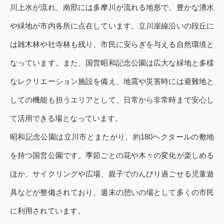
川上水が流れ、南部には多摩川が流れる地形で、豊かな湧水
や緑地が市内各所に点在しています。立川崖線沿いの段丘に
は雑木林や社寺林も残り、市民に安らぎを与える自然環境と
なっています。また、国営昭和記念公園は広大な緑地と多様
なレクリエーション施設を備え、地震や災害時には避難地と
しての機能も担うエリアとして、日常から非常時まで安心し
て活用できる場となっています。
昭和記念公園は立川市とまたがり、約180ヘクタールの敷地
を持つ国営公園です。季節ごとの花や木々の変化が楽しめる
ほか、サイクリングや広場、親子でのんびり過ごせる児童遊
具などが整備されており、週末の憩いの場として多くの市民
に利用されています。