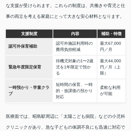
な支援が受けられます。これらの制度は、共働きや育児と仕
事の両立を考える家庭にとって大きな安心材料となります。
支援制度
内容
補助・特徴
認可外施設利用時の
最大67,000
認可外保育補助
費用負担軽減
円／月
待機児対象の1〜2歳
最大44,000
緊急年度限定保育
児を1年限定で預か
円／月（上
る
限）
短時間の保育、一時
一時預かり・学童クラ
柔軟な利用
的・放課後の預かり
ブ
が可能
対応
医療面では、昭島駅周辺に「太陽こども病院」などの小児科
クリニックがあり、急な子どもの体調不良にも迅速に対応で