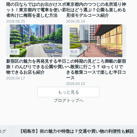
雨の日ならではのお出かけスポ
東京都内のつつじの名所巡り神
ット！東京都内で電車を使い若
社はどう選ぶ？公園も楽しめる
者向けに梅雨を楽しむ方法
見頃モデルコース紹介
2026.06.25
2026.05.14
散歩
散歩
新宿区の魅力を再発見する半日
この時期の見どころ満載の新宿
旅！のんびりできる公園や買い
へ散策に行こう？ ゆっくりで
物できるお店も紹介
きる散策コースで楽しむ半日コ
ース
2026.04.17
2026.04.10
もっと見る
ブログトップへ
ログ
【昭島市】街の魅力や特徴は？交通や買い物の利便性も解説