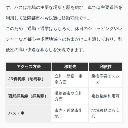
す。バスは地域の主要な場所と駅を結び、車では主要道路を
利用して近隣都市へも快適に移動可能です。
このため、通勤・通学はもちろん、休日のショッピングやレ
ジャーなど都心や多摩地域へのお出かけにも適しており、利
便性の高い快適な暮らしを実現できます。
アクセス方法
移動先
利便性
立川・新宿・東
乗換不要でスム
JR青梅線（昭島駅）
京方面
ーズ
沿線都市や立川
西武拝島線（拝島駅）
複数路線利用可
方面
市内・近隣市街
地域移動にも安
バス・車
地
心