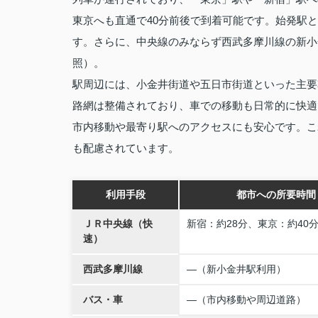
東京へも直通で40分前後で到着可能です。始発駅
す。さらに、中央線のみならず西武多摩川線の新小
照）。
駅周辺には、小金井街道や五日市街道といった主要
路網は整備されており、車での移動も日常的に快適
市内移動や最寄り駅へのアクセスにも安心です。こ
も配慮されています。
利用手段
都市への所要時間
ＪＲ中央線（快
新宿：約28分、東京：約40
速）
西武多摩川線
―（新小金井駅利用）
バス・車
―（市内移動や周辺道路）