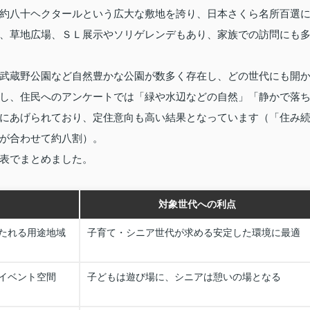
約八十ヘクタールという広大な敷地を誇り、日本さくら名所百選
、草地広場、ＳＬ展示やソリゲレンデもあり、家族での訪問にも
武蔵野公園など自然豊かな公園が数多く存在し、どの世代にも開
し、住民へのアンケートでは「緑や水辺などの自然」「静かで落
にあげられており、定住意向も高い結果となっています（「住み
が合わせて約八割）。
表でまとめました。
対象世代への利点
たれる用途地域
子育て・シニア世代が求める安定した環境に最適
イベント空間
子どもは遊び場に、シニアは憩いの場となる