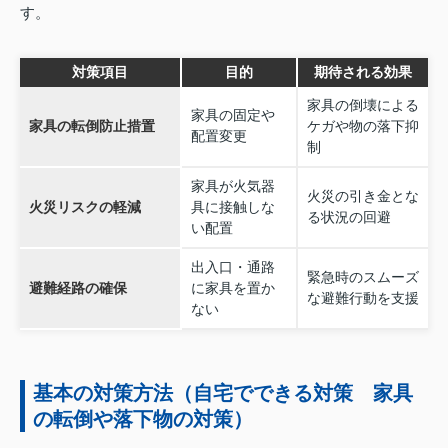
す。
対策項目
目的
期待される効果
家具の倒壊による
家具の固定や
家具の転倒防止措置
ケガや物の落下抑
配置変更
制
家具が火気器
火災の引き金とな
火災リスクの軽減
具に接触しな
る状況の回避
い配置
出入口・通路
緊急時のスムーズ
避難経路の確保
に家具を置か
な避難行動を支援
ない
基本の対策方法（自宅でできる対策 家具
の転倒や落下物の対策）