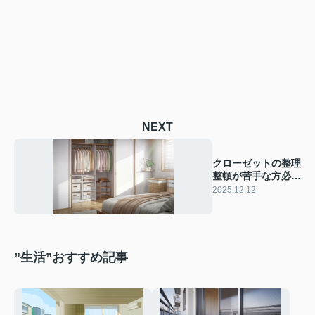
NEXT
クローゼットの整理
整頓が苦手な方必
見！使いやすい収納
2025.12.12
の仕方を紹介
”生活”おすすめ記事