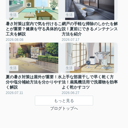
生活
生活
暑さ対策は室内で気を付けるこ
網戸の手軽な掃除のしかたを解
とが重要？健康を守る具体的な
説！夏前にできるメンテナンス
工夫を解説
方法を紹介
2026.08.08
2026.07.17
生活
生活
夏の暑さ対策は屋外が重要！水
上手な部屋干しで早く乾く方
分や塩分補給方法を分かりやす
法！扇風機活用で洗濯物を効率
く解説
よく乾かすコツ
2026.07.11
2026.06.27
もっと見る
ブログトップへ