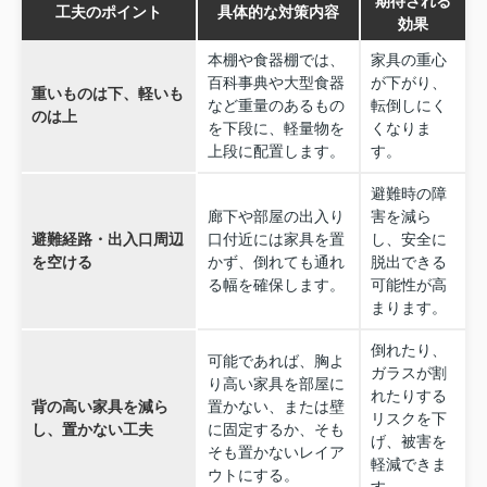
期待される
工夫のポイント
具体的な対策内容
効果
本棚や食器棚では、
家具の重心
百科事典や大型食器
が下がり、
重いものは下、軽いも
など重量のあるもの
転倒しにく
のは上
を下段に、軽量物を
くなりま
上段に配置します。
す。
避難時の障
廊下や部屋の出入り
害を減ら
避難経路・出入口周辺
口付近には家具を置
し、安全に
を空ける
かず、倒れても通れ
脱出できる
る幅を確保します。
可能性が高
まります。
倒れたり、
可能であれば、胸よ
ガラスが割
り高い家具を部屋に
れたりする
背の高い家具を減ら
置かない、または壁
リスクを下
し、置かない工夫
に固定するか、そも
げ、被害を
そも置かないレイア
軽減できま
ウトにする。